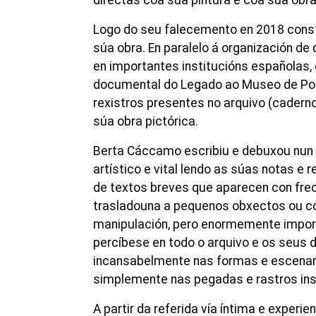
Logo do seu falecemento en 2018 const
súa obra. En paralelo á organización de 
en importantes institucións españolas,
documental do Legado ao Museo de Pont
rexistros presentes no arquivo (cadernos
súa obra pictórica.
Berta Cáccamo escribiu e debuxou nun 
artístico e vital lendo as súas notas 
de textos breves que aparecen con frecu
trasladouna a pequenos obxectos ou com
manipulación, pero enormemente import
percíbese en todo o arquivo e os seus d
incansabelmente nas formas e escenario
simplemente nas pegadas e rastros inst
A partir da referida vía íntima e exper