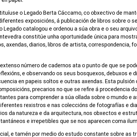
ituíuse o Legado Berta Cáccamo, co obxectivo de manter
diferentes exposicións, á publicación de libros sobre o s
 o Legado catalogou e ordenou a súa obra e o seu arquiv
evedra constitúe unha oportunidade única para mostrar
, axendas, diarios, libros de artista, correspondencia, f
extenso número de cadernos ata o punto de que se pode
e reflexións, e observando os seus bosquexos, debuxos e
encia en papeis soltos e outras axendas. Esta pulsión ca
posicións, precarios no que se refire á procedencia do
antes para comprender a súa ollada sobre o mundo e as
iferentes rexistros e nas coleccións de fotografías e di
s da natureza e da arquitectura, nos obxectos e estrut
antáneos e irrepetibles que se nos aparecen coma ilumi
iencial, e tamén por medio do estudo constante sobre as 